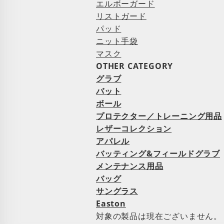
エルボーガード
リストガード
パッド
ニット手袋
マスク
OTHER CATEGORY
グラブ
バット
ボール
プロテクター／トレーニング用品
レザーコレクション
アパレル
バッティング&フィールドグラブ
メンテナンス用品
バッグ
サングラス
Easton
対象の製品は現在ございません。