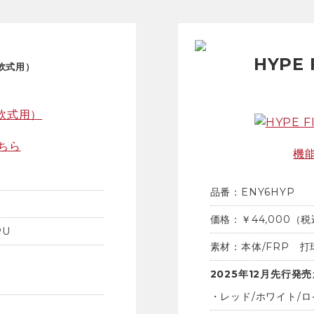
HYPE 
軟式用）
ちら
機
品番：ENY6HYP
価格：￥44,000（
PU
素材：本体/FRP
打
2025年12月
先行発売
・レッド/ホワイト/