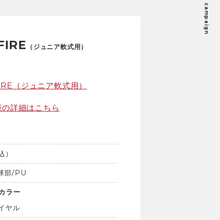
New model campaign
FIRE
（ジュニア軟式用）
能の詳細はこちら
税込）
球部/PU
カラー
ロイヤル