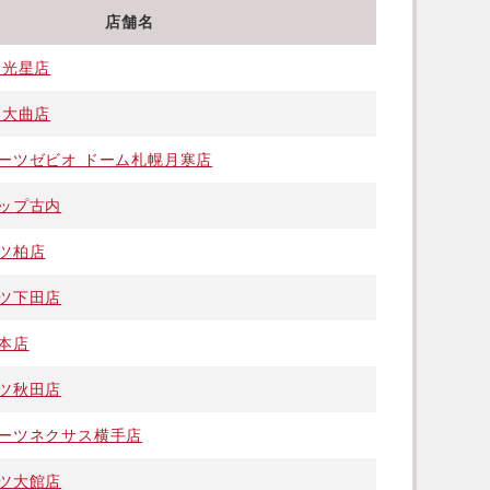
店舗名
 光星店
 大曲店
ーツゼビオ ドーム札幌月寒店
ップ古内
ツ柏店
ツ下田店
本店
ツ秋田店
ーツネクサス横手店
ツ大館店