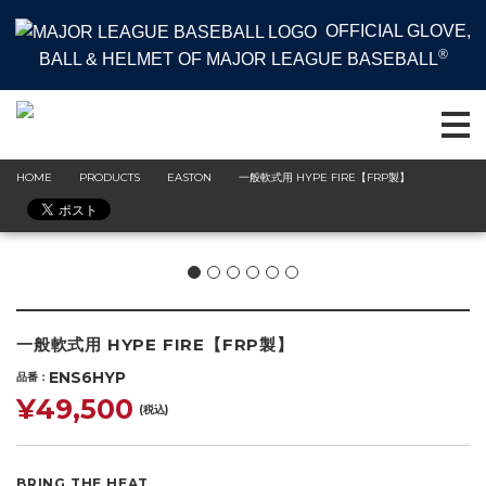
OFFICIAL GLOVE,
®
BALL & HELMET OF MAJOR LEAGUE BASEBALL
HOME
PRODUCTS
EASTON
一般軟式用 HYPE FIRE【FRP製】
一般軟式用 HYPE FIRE【FRP製】
ENS6HYP
品番
¥49,500
(税込)
BRING THE HEAT