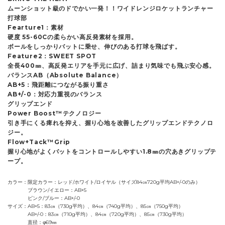
ムーンショット級のドでかい一発！！ワイドレンジロケットランチャー
打球部
Fearture1：素材
硬度 55-60Cの柔らかい高反発素材を採用。
ボールをしっかりバットに乗せ、伸びのある打球を飛ばす。
Feature2：SWEET SPOT
全長400㎜、高反発エリアを手元に広げ、詰まり気味でも飛ぶ安心感。
バランスAB（Absolute Balance）
AB+5：飛距離につながる振り重さ
AB+/-0：対応力重視のバランス
グリップエンド
Power Boost™テクノロジー
引き手にくる痺れを抑え、握り心地を改善したグリップエンドテクノロ
ジー。
Flow+Tack™Grip
握り心地がよくバットをコントロールしやすい1.8㎜の穴あきグリップテ
ープ。
カラー
限定カラー：レッド/ホワイト/ロイヤル（サイズ84㎝720g平均AB+/-0のみ）
ブラウン/イエロー：AB+5
ピンク/ブルー：AB+/-0
サイズ
AB+5：83㎝（730g平均）、84㎝（740g平均）、85㎝（750g平均）
AB+/-0：83㎝（710g平均）、84㎝（720g平均）、85㎝（730g平均）
直径：φ69㎜