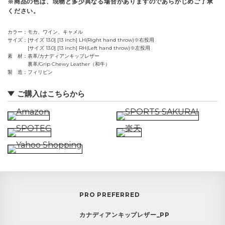
※商品の色は、現物と多少異なる場合がありますのであらかじめご了承
ください。
カラー
モカ、ワイン、キャメル
サイズ
[サイズ 13.0] [13 inch] LH(Right hand throw)※右投用
[サイズ 13.0] [13 inch] RH(Left hand throw)※左投用
素 材
表革/カナディアンキップレザー
裏革/Grip Chewy Leather（和牛）
製 造
フィリピン
ご購入はこちらから
PRO PREFERRED
カナディアンキップレザー_PP