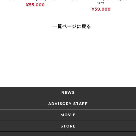
11.75
¥55,000
¥59,000
一覧ページに戻る
Page Top
NEWS
ADVISORY STAFF
MOVIE
STORE