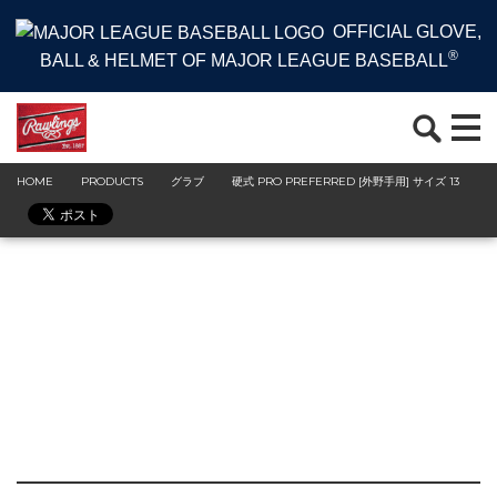
OFFICIAL GLOVE,
®
BALL & HELMET OF MAJOR LEAGUE BASEBALL
HOME
PRODUCTS
グラブ
硬式 PRO PREFERRED [外野手用] サイズ 13