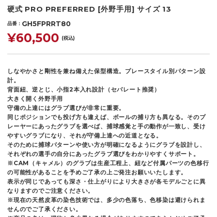
硬式 PRO PREFERRED [外野手用] サイズ 13
GH5FPRRT80
品番
¥60,500
(税込)
しなやかさと剛性を兼ね備えた保型構造。プレースタイル別パターン設
計。
背面紐、逆とじ、小指2本入れ設計（セパレート推奨）
大きく開く外野手用
守備の上達にはグラブ選びが非常に重要。
同じポジションでも投げ方も違えば、ボールの捕り方も異なる。そのプ
レーヤーにあったグラブを選べば、捕球感覚と手の動作が一致し、受け
やすいグラブになり、それが守備上達への近道となる。
そのために捕球パターンや使い方が明確になるようにグラブを設計し、
それぞれの選手の自分にあったグラブ選びをわかりやすくサポート。
※CAM（キャメル）のグラブは生産工程上、紐など付属パーツの色移行
の可能性があることを予めご了承の上ご発注お願いいたします。
表示が同じであっても深さ・仕上がりにより大きさが各モデルごとに異
なりますのでご注意ください。
※現在の天然皮革の染色技術では、多少の色落ち、色移染は避けられま
せんのでご了承ください。