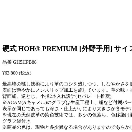
硬式 HOH® PREMIUM [外野手用] サイズ 
品番
GH5HPB88
¥63,800
(税込)
最高峰の鞣し技術により革のコシを残しつつ、しなやかさを
表面は艶やかにノンスリップ加工を施しています。革の味・
背面紐、逆とじ、小指2本入れ設計(セパレート推奨)
※ACAM(Aキャメル)のグラブは生産工程上、紐など付属
表示が同じであっても深さ・仕上がりにより大きさが各モデ
※現在の天然皮革の染色技術では、多少の色落ち、色移染は
グラブ袋付き
※商品の色は、現物と多少異なる場合がありますのであらか