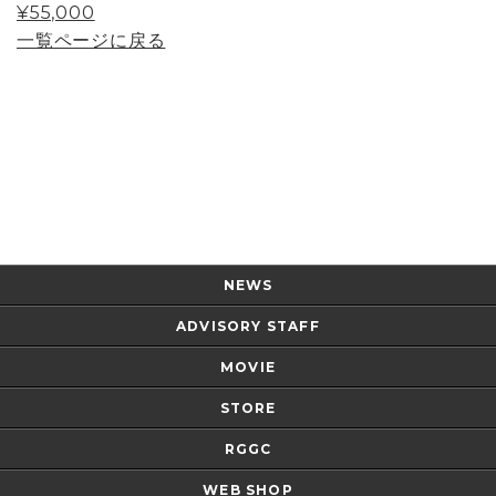
¥55,000
一覧ページに戻る
Page Top
NEWS
ADVISORY STAFF
MOVIE
STORE
RGGC
WEB SHOP