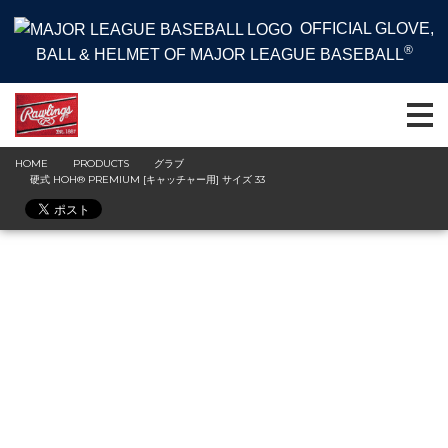
OFFICIAL GLOVE,
®
BALL & HELMET OF MAJOR LEAGUE BASEBALL
HOME
PRODUCTS
グラブ
硬式 HOH® PREMIUM [キャッチャー用] サイズ 33