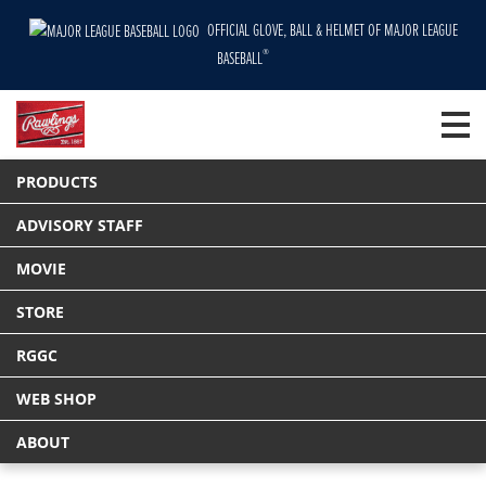
OFFICIAL GLOVE, BALL & HELMET OF MAJOR LEAGUE
®
BASEBALL
HOME
PRODUCTS
グラブ
PRODUCTS
硬式 HOH® UTILITY [ユーティリティ] サイズ11.5
Tweet
ADVISORY STAFF
MOVIE
STORE
RGGC
WEB SHOP
ABOUT