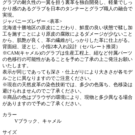
グラブの耐久性の一翼を担う裏革を独自開発し、軽量でしっ
かり感のあるグラブを日本のタンナーとグラブ職人の融合で
実現。
ジャパニーズレザー <表革>
北海道十勝地区の原皮にこだわり、鮮度の良い状態で鞣し加
工を施すことにより原皮の腐敗によるダメージが少ないこと
から、肌艶が良く、革の繊維がしっかりした革に仕上がる。
背面紐、逆とじ、小指2本入れ設計（セパレート推奨）
※CAM(キャメル)のグラブは生産工程上、紐など付属パーツ
の色移行の可能性があることを予めご了承の上ご発注お願い
いたします。
表示が同じであっても深さ・仕上がりにより大きさが各モデ
ルごとに異なりますのでご注意ください。
※現在の天然皮革の染色技術では、多少の色落ち、色移染は
避けられませんのでご了承ください。
※商品の色はブラウザの環境により、現物と多少異なる場合
がありますので予めご了承ください。
カラー
Vブラック、キャメル
サイズ