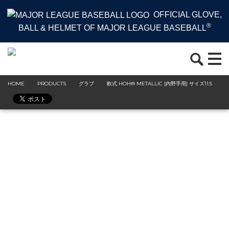
OFFICIAL GLOVE,
®
BALL & HELMET OF MAJOR LEAGUE BASEBALL
HOME
PRODUCTS
グラブ
軟式 HOH® METALLIC [内野手用] サイズ11.5