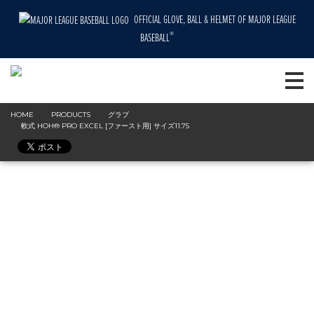
OFFICIAL GLOVE, BALL & HELMET OF MAJOR LEAGUE
®
BASEBALL
HOME
PRODUCTS
グラブ
軟式 HOH® PRO EXCEL [ファースト用] サイズ11.75