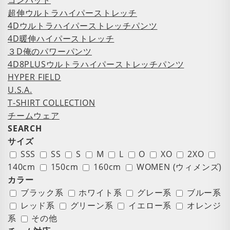
コンバット
超伸ウルトラハイパーストレッチ
4Dウルトラハイパーストレッチパンツ
4D暖伸ハイパーストレッチ
３D俺のパワーパンツ
4D8PLUSウルトラハイパーストレッチパンツ
HYPER FIELD
U.S.A.
T-SHIRT COLLECTION
チームウェア
SEARCH
サイズ
SSS
SS
S
M
L
O
XO
2XO
140cm
150cm
160cm
WOMEN (ウィメンズ)
カラー
ブラック系
ホワイト系
グレー系
ブルー系
レッド系
グリーン系
イエロー系
オレンジ
系
その他