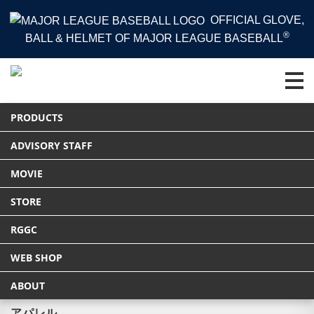
OFFICIAL GLOVE,
®
BALL & HELMET OF MAJOR LEAGUE BASEBALL
HOME
PRODUCTS
アパレル
NEW ARRIVAL
PRODUCTS
Tweet
ADVISORY STAFF
MOVIE
アパレル
STORE
NEW ARRIVAL
RGGC
WEB SHOP
ABOUT
PRODUCTS
アパレル