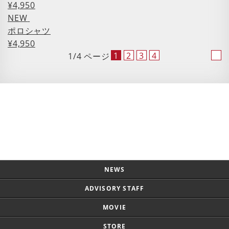
¥4,950
NEW
ポロシャツ
¥4,950
1
2
3
4
1/4 ページ
Page Top
NEWS
ADVISORY STAFF
MOVIE
STORE