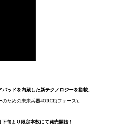
アパッドを内蔵した新テクノロジーを搭載
。
ための未来兵器4ORCE(フォース)。
1月下旬より限定本数にて発売開始！