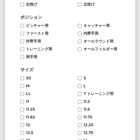
右投げ
左投げ
ポジション
ピッチャー用
キャッチャー用
ファースト用
内野手用
外野手用
オールラウンド用
トレーニング用
オールフィルダー用
両手用
サイズ
SS
S
M
L
LL
T トレーニング用
11
11.2
11.25
11.5
11.62
11.75
12
12.25
12.5
12.75