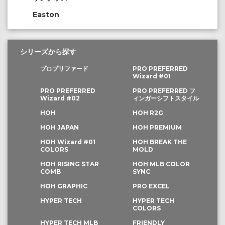
Easton
シリーズから探す
プロプリファード
PRO PREFERRED
Wizard #01
PRO PREFERRED
PRO PREFERRED フ
Wizard #02
ィンガーシフトスタイル
HOH
HOH R2G
HOH JAPAN
HOH PREMIUM
HOH Wizard #01
HOH BREAK THE
COLORS
MOLD
HOH RISING STAR
HOH MLB COLOR
COMB
SYNC
HOH GRAPHIC
PRO EXCEL
HYPER TECH
HYPER TECH
COLORS
HYPER TECH MLB
FRIENDLY