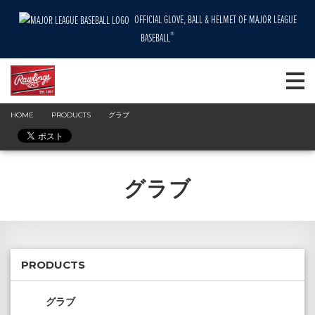
OFFICIAL GLOVE, BALL & HELMET OF MAJOR LEAGUE
®
BASEBALL
HOME
PRODUCTS
グラブ
グラブ
PRODUCTS
グラブ