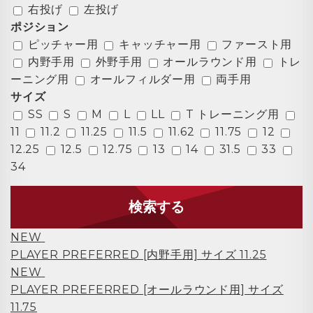
右投げ
左投げ
ポジション
ピッチャー用
キャッチャー用
ファースト用
内野手用
外野手用
オールラウンド用
トレ
ーニング用
オールフィルダー用
両手用
サイズ
SS
S
M
L
LL
T トレーニング用
11
11.2
11.25
11.5
11.62
11.75
12
12.25
12.5
12.75
13
14
31.5
33
34
検索する
NEW
PLAYER PREFERRED [内野手用] サイズ 11.25
NEW
PLAYER PREFERRED [オールラウンド用] サイズ
11.75