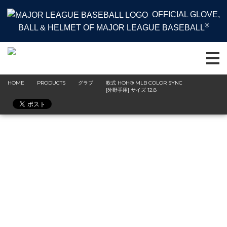
OFFICIAL GLOVE,
®
BALL & HELMET OF MAJOR LEAGUE BASEBALL
HOME
PRODUCTS
グラブ
軟式 HOH® MLB COLOR SYNC
[外野手用] サイズ 12.8