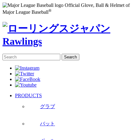
Official Glove, Ball & Helmet of
®
Major League Baseball
PRODUCTS
グラブ
バット