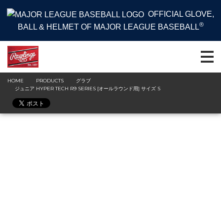
OFFICIAL GLOVE,
®
BALL & HELMET OF MAJOR LEAGUE BASEBALL
HOME
PRODUCTS
グラブ
ジュニア HYPER TECH R9 SERIES [オールラウンド用] サイズ S