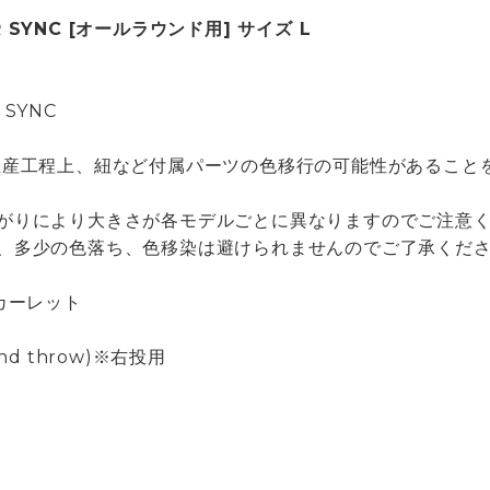
R SYNC [オールラウンド用] サイズ L
 SYNC
生産工程上、紐など付属パーツの色移行の可能性があること
がりにより大きさが各モデルごとに異なりますのでご注意
、多少の色落ち、色移染は避けられませんのでご了承くだ
カーレット
 hand throw)※右投用