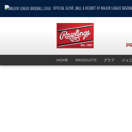
OFFICIAL GLOVE, BALL & HELMET OF MAJOR LEAGUE BASEBA
P
HOME
PRODUCTS
グラブ
ジュニア