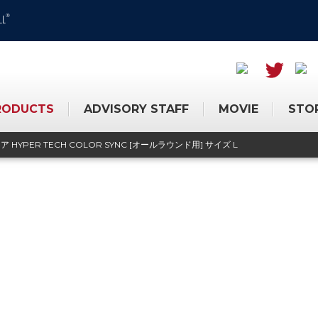
®
LL
RODUCTS
ADVISORY STAFF
MOVIE
STO
 HYPER TECH COLOR SYNC [オールラウンド用] サイズ L