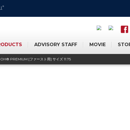
®
LL
RODUCTS
ADVISORY STAFF
MOVIE
STO
OH® PREMIUM [ファースト用] サイズ 11.75