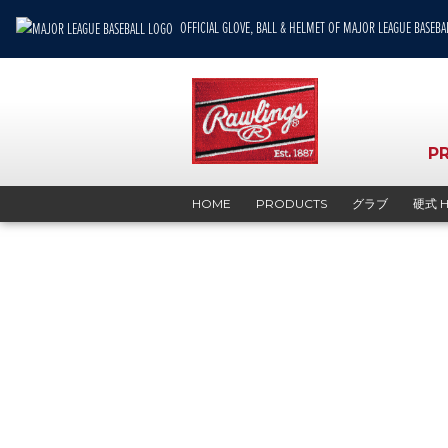
OFFICIAL GLOVE, BALL & HELMET OF MAJOR LEAGUE BASEBA
P
HOME
PRODUCTS
グラブ
硬式 H