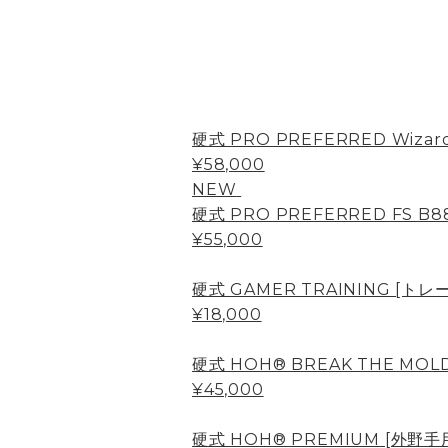
硬式 PRO PREFERRED Wizard
¥58,000
NEW
硬式 PRO PREFERRED FS B8
¥55,000
硬式 GAMER TRAINING [ト
¥18,000
硬式 HOH® BREAK THE MOLD
¥45,000
硬式 HOH® PREMIUM [外野手用