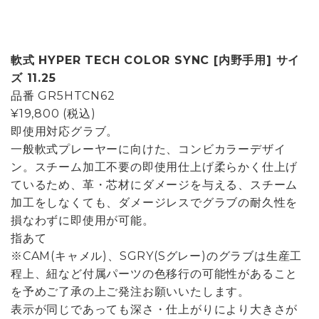
軟式 HYPER TECH COLOR SYNC [内野手用] サイ
ズ 11.25
品番
GR5HTCN62
¥19,800
(税込)
即使用対応グラブ。
一般軟式プレーヤーに向けた、コンビカラーデザイ
ン。スチーム加工不要の即使用仕上げ柔らかく仕上げ
ているため、革・芯材にダメージを与える、スチーム
加工をしなくても、ダメージレスでグラブの耐久性を
損なわずに即使用が可能。
指あて
※CAM(キャメル)、SGRY(Sグレー)のグラブは生産工
程上、紐など付属パーツの色移行の可能性があること
を予めご了承の上ご発注お願いいたします。
表示が同じであっても深さ・仕上がりにより大きさが