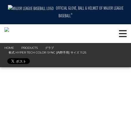
OFFICIAL GLOVE, BALL & HELMET OF MAJOR LEAGUE
®
BASEBALL
HOME
PRODUCTS
グラブ
軟式 HYPER TECH COLOR SYNC [内野手用] サイズ 11.25