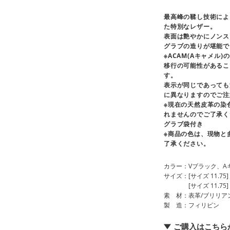
最高峰の鞣し技術によ
た特別なレザー。
表面は艶やかにノンス
グラブの造りが堪能で
※ACAM(Aキャメル
移行の可能性があるこ
す。
表示が同じであっても
に異なりますのでご注
※現在の天然皮革の染
れませんのでご了承く
グラブ袋付き
※商品の色は、現物と
了承ください。
カラー
Vブラック、A
サイズ
[サイズ 11.75] 
[サイズ 11.75] 
素 材
表革/ブリリア
製 造
フィリピン
ご購入はこちら