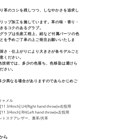
り革のコシを残しつつ、しなやかさを追求し
リップ加工を施しています。革の味・香り・
きるコクのあるグラブ。
)のグラブは生産工程上、紐など付属パーツの色
とを予めご了承の上ご発注お願いいたしま
深さ・仕上がりにより大きさが各モデルごと
意ください。
色技術では、多少の色落ち、色移染は避けら
ださい。
多少異なる場合がありますのであらかじめご
キャメル
[11 3/4inch] LH(Right hand throw)※右投用
[11 3/4inch] RH(Left hand throw)※左投用
ントステアレザー、裏革/共革
から