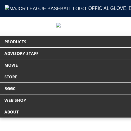
OFFICIAL GLOVE,
PRODUCTS
ADVISORY STAFF
HOME
PRODUCTS
グラブ
硬式 HO
MOVIE
STORE
RGGC
WEB SHOP
ABOUT