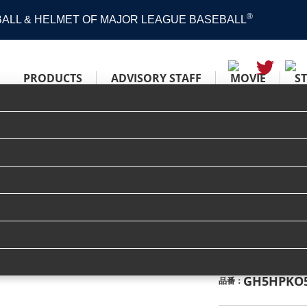
®
 BALL & HELMET OF MAJOR LEAGUE BASEBALL
PRODUCTS
ADVISORY STAFF
MOVIE
S
H® PREMIUM [ファースト用] サイズ 11.75
硬式 HOH®
用] サイズ 1
GH5HPKO
品番