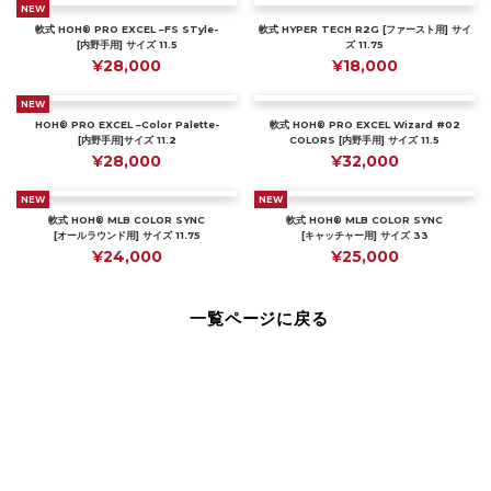
NEW
軟式 HOH® PRO EXCEL –FS STyle-
軟式 HYPER TECH R2G [ファースト用] サイ
[内野手用] サイズ 11.5
ズ 11.75
¥28,000
¥18,000
NEW
HOH® PRO EXCEL –Color Palette-
軟式 HOH® PRO EXCEL Wizard #02
[内野手用]サイズ 11.2
COLORS [内野手用] サイズ 11.5
¥28,000
¥32,000
NEW
NEW
軟式 HOH® MLB COLOR SYNC
軟式 HOH® MLB COLOR SYNC
[オールラウンド用] サイズ 11.75
[キャッチャー用] サイズ 33
¥24,000
¥25,000
一覧ページに戻る
Page Top