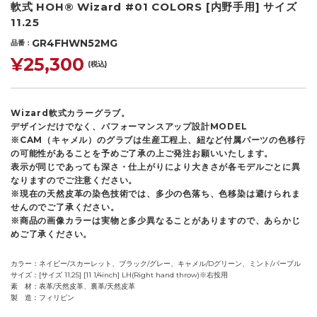
軟式 HOH® Wizard #01 COLORS [内野手用] サイズ
11.25
GR4FHWN52MG
品番
¥25,300
(税込)
Wizard軟式カラーグラブ。
デザインだけでなく、パフォーマンスアップ設計MODEL
※CAM（キャメル）のグラブは生産工程上、紐など付属パーツの色移行
の可能性があることを予めご了承の上ご発注お願いいたします。
表示が同じであっても深さ・仕上がりにより大きさが各モデルごとに異
なりますのでご注意ください。
※現在の天然皮革の染色技術では、多少の色落ち、色移染は避けられま
せんのでご了承ください。
※商品の画像カラーは実物と多少異なることがありますので、あらかじ
めご了承ください。
カラー
ネイビー/スカーレット、ブラック/グレー、キャメル/Dグリーン、ミント/パープル
サイズ
[サイズ 11.25] [11 1/4inch] LH(Right hand throw)※右投用
素 材
表革/天然皮革、裏革/天然皮革
製 造
フィリピン