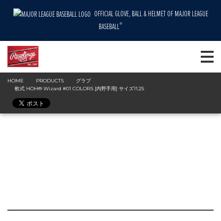
OFFICIAL GLOVE, BALL & HELMET OF MAJOR LEAGUE
®
BASEBALL
HOME
PRODUCTS
グラブ
軟式 HOH® Wizard #01 COLORS [内野手用] サイズ11.25