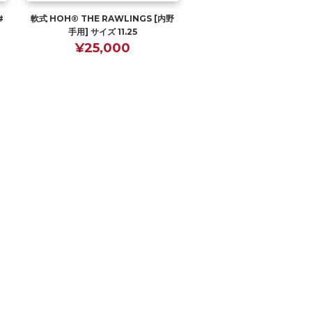
#
軟式 HOH® THE RAWLINGS [内野
手用] サイズ 11.25
¥25,000