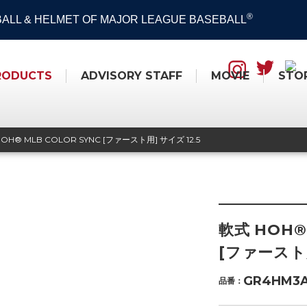
®
 BALL & HELMET OF MAJOR LEAGUE BASEBALL
RODUCTS
ADVISORY STAFF
MOVIE
STO
OH® MLB COLOR SYNC [ファースト用] サイズ 12.5
軟式 HOH®
[ファースト用
GR4HM3
品番