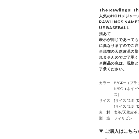
The Rawlings! Th
人気のHOHメジャー
RAWLINGS NAMED
UE BASEBALL
指あて
表示が同じであっても
に異なりますのでご注
※現在の天然皮革の染
れませんのでご了承く
※商品の色は、現物と
了承ください。
カラー
B/GRY（ブ
N/SC（ネイ
ス）
サイズ
[サイズ 12.5] [
[サイズ 12.5] [
素 材
表革/天然皮革
製 造
フィリピン
ご購入はこちら