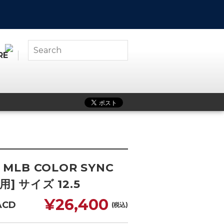
RE
WEB SHOP
ABOUT
 MLB COLOR SYNC
] サイズ 12.5
¥26,400
ACD
(税込)