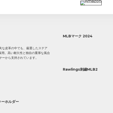
MLBマーク 2024
夫な皮革の中でも、厳選したステア
を採用。高い耐久性と独自の重厚な風合
ヤーから支持されています。
Rawlings刺繍MLB2
キーホルダー