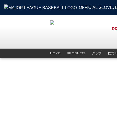
OFFICIAL GLOVE,
P
HOME
PRODUCTS
グラブ
軟式 H