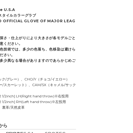
e U.S.A
スタイルカラーグラブ
 OFFICIAL GLOVE OF MAJOR LEAG
深さ・仕上がりにより大きさが各モデルごと
意ください。
色技術では、多少の色落ち、色移染は避けら
ださい。
多少異なる場合がありますのであらかじめご
ラック/グレー）、CHO/Y（チョコ/イエロー）
ビー/スカーレット）、CAM/SX（キャメル/サック
12 1/2inch] LH(Right hand throw)※右投用
12 1/2inch] RH(Left hand throw)※左投用
、裏革/天然皮革
から