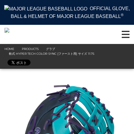
OFFICIAL GLOVE,
®
BALL & HELMET OF MAJOR LEAGUE BASEBALL
HOME
PRODUCTS
グラブ
軟式 HYPER TECH COLOR SYNC [ファースト用] サイズ 11.75