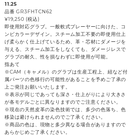
11.25
品番
GR3FHTCN62
¥19,250
(税込)
即使用対応グラブ。一般軟式プレーヤーに向けた、コ
ンビカラーデザイン。スチーム加工不要の即使用仕上
げ柔らかく仕上げているため、革・芯材にダメージを
与える、スチーム加工をしなくても、ダメージレスで
グラブの耐久、性を損なわずに即使用が可能。
指あて
※CAM（キャメル）のグラブは生産工程上、紐など付
属パーツの色移行の可能性があることを予めご了承の
上ご発注お願いいたします。
※表示が同じであっても深さ・仕上がりにより大きさ
が各モデルごとに異なりますのでご注意ください。
※現在の天然皮革の染色技術では、多少の色落ち、色
移染は避けられませんのでご了承ください。
※商品の色は、現物と多少異なる場合がありますので
あらかじめご了承ください。