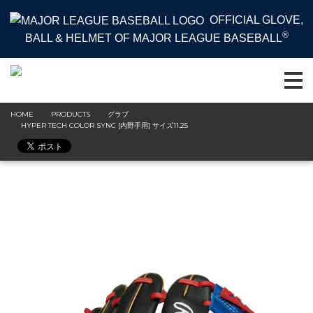
OFFICIAL GLOVE,
®
BALL & HELMET OF MAJOR LEAGUE BASEBALL
HOME
PRODUCTS
グラブ
HYPER TECH COLOR SYNC [内野手用] サイズ11.25