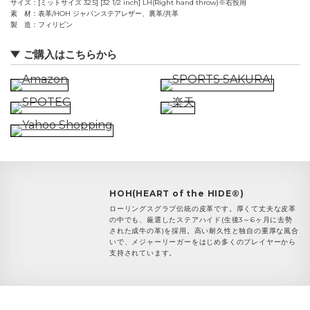
サイズ
[ミットサイズ 32.5] [32 1/2 inch] LH(Right hand throw)※右投用
素 材
表革/HOH ジャパンステアレザー、裏革/共革
製 造
フィリピン
ご購入はこちらから
HOH(HEART of the HIDE®)
ローリングスグラブ伝統の皮革です。厚くて丈夫な皮革
の中でも、厳選したステアハイド(生後3～6ヶ月に去勢
された成牛の革)を採用。高い耐久性と独自の重厚な風合
いで、メジャーリーガーをはじめ多くのプレイヤーから
支持されています。