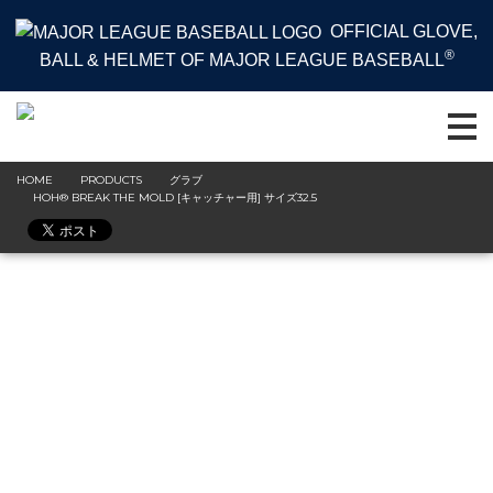
OFFICIAL GLOVE,
®
BALL & HELMET OF MAJOR LEAGUE BASEBALL
HOME
PRODUCTS
グラブ
HOH® BREAK THE MOLD [キャッチャー用] サイズ32.5