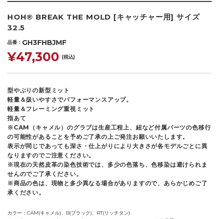
HOH® BREAK THE MOLD [キャッチャー用] サイズ
32.5
GH3FHBJMF
品番
¥47,300
(税込)
型やぶりの新型ミット
軽量＆扱いやすさでパフォーマンスアップ。
軽量＆フレーミング重視ミット
指あて
※CAM（キャメル）のグラブは生産工程上、紐など付属パーツの色移行
の可能性があることを予めご了承の上ご発注お願いいたします。
表示が同じであっても深さ・仕上がりにより大きさが各モデルごとに異
なりますのでご注意ください。
※現在の天然皮革の染色技術では、多少の色落ち、色移染は避けられま
せんのでご了承ください。
※商品の色は、現物と多少異なる場合がありますので、あらかじめご了
承ください。
カラー
CAM(キャメル)、B(ブラック)、RT(リッチタン)