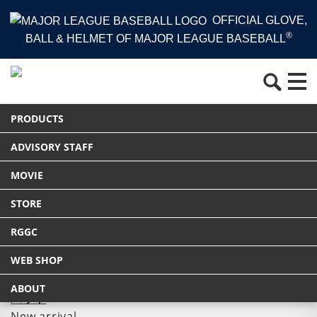
OFFICIAL GLOVE,
®
BALL & HELMET OF MAJOR LEAGUE BASEBALL
HOME
PRODUCTS
バット
PRODUCTS
Tweet
ADVISORY STAFF
MOVIE
バット
STORE
RGGC
WEB SHOP
PRODUCTS
ABOUT
バット
New arrival