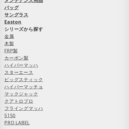
メンテナンス用品
バッグ
サングラス
Easton
シリーズから探す
金属
木製
FRP製
カーボン製
ハイパーマッハ
スターエース
ビッグスティック
ハイパーマッチョ
マックジャック
クアトロプロ
フライングマッハ
5150
PRO LABEL