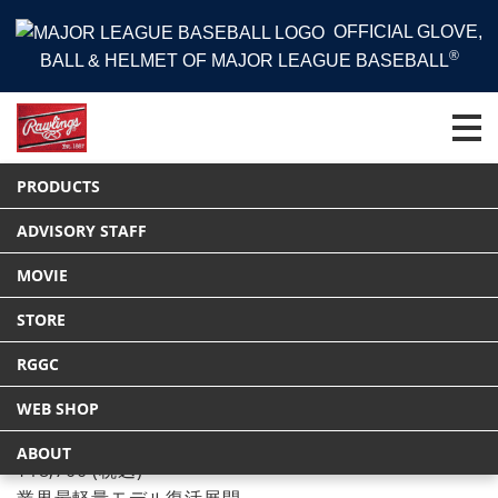
OFFICIAL GLOVE,
®
BALL & HELMET OF MAJOR LEAGUE BASEBALL
HOME
PRODUCTS
バット
PRODUCTS
ソフト3号ゴム FLYING MACH 入門モデル【金属製】
Tweet
ADVISORY STAFF
MOVIE
STORE
RGGC
WEB SHOP
ソフト3号ゴム FLYING MACH 入門モデル【金属製】
品番
BSR5FLMA
ABOUT
¥18,700
(税込)