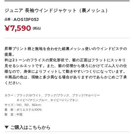
ジュニア 長袖ウインドジャケット（裏メッシュ）
AOS13F05J
品番
¥7,590
(税込)
昇華プリント柄と無地を合わせた総裏メッシュ使いのウインドピステの
提案。
衿は2トーンのフライスの変化形状で、裾の正面はフラットにスッキリ
見せるシルエットです。また、裾の切替から後ろにかけてゴム入りの仕
様なので、身体によりフィットして動きやすいつくりになっています。
※商品の色は、現物と多少異なる場合がありますのであらかじめご了承
ください。
カラー
ブラック/ホワイト、ブラック/ブラック、ブラック/マルベリー
ネイビー/マリンブルー、ネイビー/パンプキン
サイズ
140、150、160cm
素 材
ポリエステル100%
製 造
中国
ご購入はこちらから