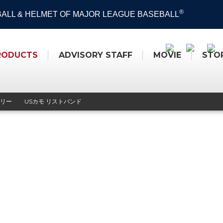
®
 BALL & HELMET OF MAJOR LEAGUE BASEBALL
RODUCTS
ADVISORY STAFF
MOVIE
STO
リー
USカモ リストバンド