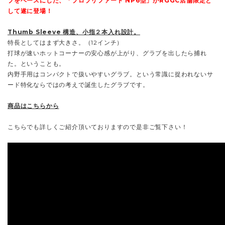
ブをベースにした、「プロプリファード NP6型」がRGGC店舗限定と
して遂に登場！
Thumb Sleeve 構造、小指２本入れ設計。
特長としてはまず大きさ。（12インチ）
打球が速いホットコーナーの安心感が上がり、グラブを出したら捕れ
た。ということも。
内野手用はコンパクトで扱いやすいグラブ。という常識に捉われないサ
ード特化ならではの考えで誕生したグラブです。
商品はこちらから
こちらでも詳しくご紹介頂いておりますので是非ご覧下さい！