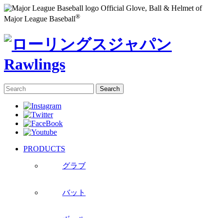
Official Glove, Ball & Helmet of
®
Major League Baseball
PRODUCTS
グラブ
バット