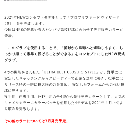
2021年NEWコンセプトモデルとして「プロプリファード ウィザード
#01 」を発売致します。
今回はNPBの開幕や春のセンバツ高校野球に合わせて先行販売カラーが
登場。
このグラブを使用することで、「捕球から送球へと連動しやすく、し
っかり捕って素早く投げることができる」をコンセプトにしたNEW硬式
グラブ。
4つの機能を合わせた「ULTRA BELT CLOSURE STYLE」が、野手には
安定したキャッチングからスピーディーで正確な送球に導き、投手には
リリース時の一瞬に最大限の力を集め、 安定したフォームから力強い投
球に導きます。
投手用、内野手用、外野手用の全4型から先行発売カラーとして、人気の
キャメルカラーにカラーパッチを使用した4モデルを2021年４月上旬よ
り順次発売致します。
その他カラーについては7月発売予定。