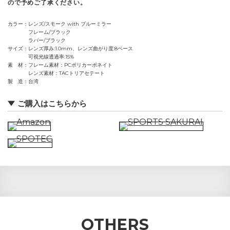
ので予めご了承ください。
カラー
レンズ/スモーク with ブルーミラー
フレーム/ブラック
ラバー/ブラック
サイズ
レンズ厚み:1.0mm、レンズ曲がり度:8ベース
可視光線透過率:15%
素 材
フレーム素材：PCポリカーボネイト
レンズ素材：TACトリアセテート
製 造
台湾
ご購入はこちらから
OTHERS