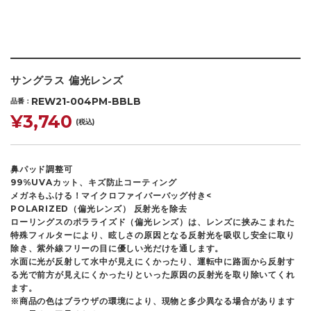
サングラス 偏光レンズ
REW21-004PM-BBLB
品番
¥3,740
(税込)
鼻パッド調整可
99%UVAカット、キズ防止コーティング
メガネもふける！マイクロファイバーバッグ付き<
POLARIZED（偏光レンズ） 反射光を除去
ローリングスのポラライズド（偏光レンズ）は、レンズに挟みこまれた
特殊フィルターにより、眩しさの原因となる反射光を吸収し安全に取り
除き、紫外線フリーの目に優しい光だけを通します。
水面に光が反射して水中が見えにくかったり、運転中に路面から反射す
る光で前方が見えにくかったりといった原因の反射光を取り除いてくれ
ます。
※商品の色はブラウザの環境により、現物と多少異なる場合があります