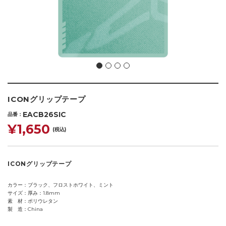
ICONグリップテープ
EACB26SIC
品番
¥1,650
(税込)
ICONグリップテープ
カラー
ブラック、フロストホワイト、ミント
サイズ
厚み：1.8mm
素 材
ポリウレタン
製 造
China