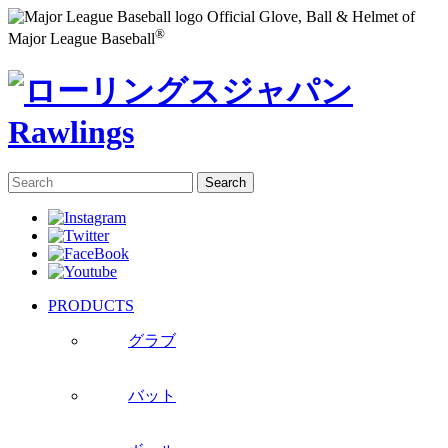
Official Glove, Ball & Helmet of
®
Major League Baseball
PRODUCTS
グラブ
バット