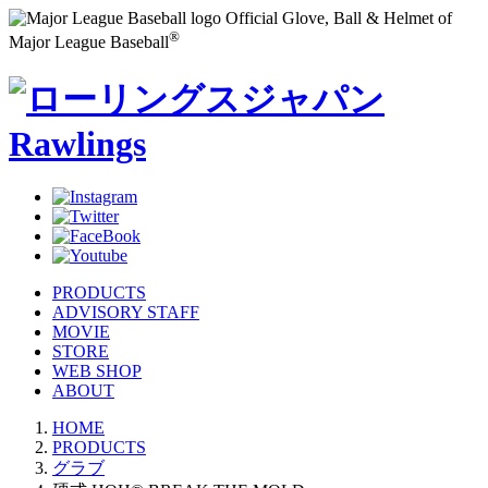
Official Glove, Ball & Helmet of
®
Major League Baseball
PRODUCTS
ADVISORY STAFF
MOVIE
STORE
WEB SHOP
ABOUT
HOME
PRODUCTS
グラブ