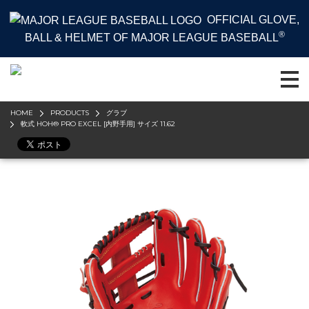
OFFICIAL GLOVE,
®
BALL & HELMET OF MAJOR LEAGUE BASEBALL
HOME
PRODUCTS
グラブ
軟式 HOH® PRO EXCEL [内野手用] サイズ 11.62