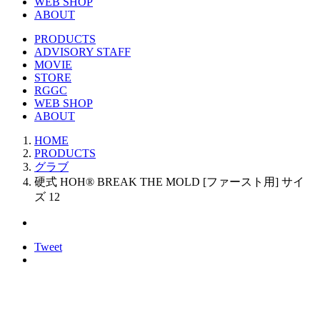
WEB SHOP
ABOUT
PRODUCTS
ADVISORY STAFF
MOVIE
STORE
RGGC
WEB SHOP
ABOUT
HOME
PRODUCTS
グラブ
硬式 HOH® BREAK THE MOLD [ファースト用] サイ
ズ 12
Tweet