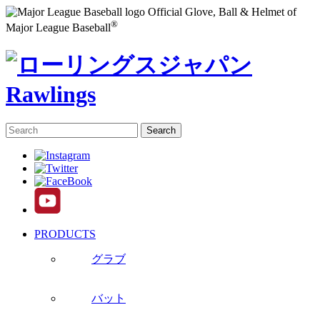
Official Glove, Ball & Helmet of
®
Major League Baseball
PRODUCTS
グラブ
バット