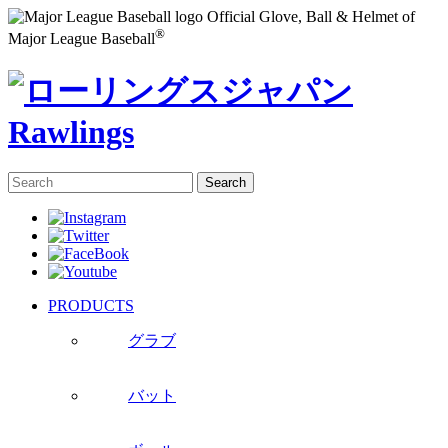
Official Glove, Ball & Helmet of
®
Major League Baseball
PRODUCTS
グラブ
バット