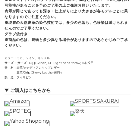
可能性があることを予めご了承の上ご発注お願いいたします。
表示が同じであっても深さ・仕上がりにより大きさが各モデルごとに異
なりますのでご注意ください。
※現在の天然皮革の染色技術では、多少の色落ち、色移染は避けられま
せんのでご了承ください。
グラブ袋付き
※商品の色は、現物と多少異なる場合がありますのであらかじめご了承
ください。
カラー
モカ、ワイン、キャメル
サイズ
[サイズ 11.2] [11.2inch] LH(Right hand throw)※右投用
素 材
表革/カナディアンキップレザー
裏革/Grip Chewy Leather(和牛)
製 造
フィリピン
ご購入はこちらから