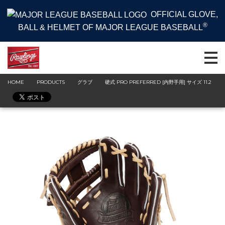
OFFICIAL GLOVE,
®
BALL & HELMET OF MAJOR LEAGUE BASEBALL
HOME
PRODUCTS
グラブ
硬式 PRO PREFERRED [内野手用] サイズ 11.2