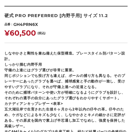
硬式 PRO PREFERRED [内野手用] サイズ 11.2
GH4PRN6X
品番
¥60,500
(税込)
しなやかさと剛性を兼ね備えた保型構造。プレースタイル別パターン設
計。
しっかり掴む内野手用
守備の上達にはグラブ選びが非常に重要。
同じポジションでも投げ方も違えば、ボールの捕り方も異なる。そのプ
レーヤーにあったグラブを選べば、捕球感覚と手の動作が一致し、受け
やすいグラブになり、それが守備上達への近道となる。
そのために捕球パターンや使い方が明確になるようにグラブを設計し、
それぞれの選手の自分にあったグラブ選びをわかりやすくサポート。
カナディアンキップレザー <表革>
五大湖沿岸で生育された生後６ヶ月から2年以内の仔牛の革。仔牛のた
め、ケガなどによるキズも少なく、しなやかさとキメの細かさに定評が
ある。その原皮を国内で素上げ半芯通し加工でなめし、強度を保持した
高級レザー。
※CAM(キャメル)のグラブは生産工程上、紐など付属パーツの色移行の