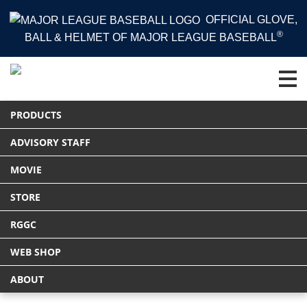
OFFICIAL GLOVE,
®
BALL & HELMET OF MAJOR LEAGUE BASEBALL
HOME
PRODUCTS
グラブ
PRODUCTS
軟式 HYPER TECH COLOR SYNC [内野手用] サイズ11.25
Tweet
ADVISORY STAFF
MOVIE
Previous
STORE
RGGC
WEB SHOP
ABOUT