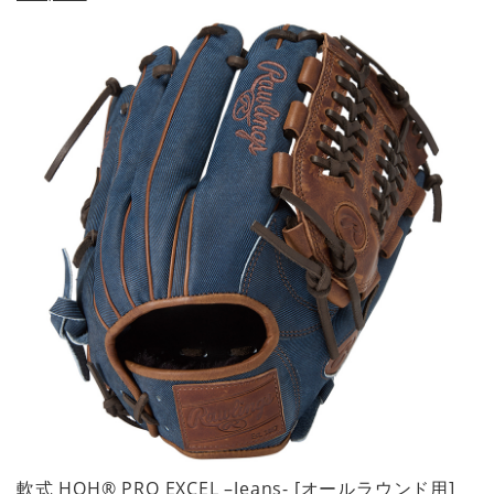
軟式 HOH® PRO EXCEL –Jeans- [オールラウンド用]