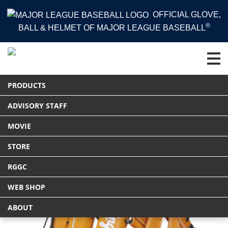
OFFICIAL GLOVE,
®
BALL & HELMET OF MAJOR LEAGUE BASEBALL
HOME
PRODUCTS
グラブ
PRODUCTS
軟式 HOH® THE RAWLINGS [外野手用] サイズ 13
Tweet
ADVISORY STAFF
MOVIE
STORE
RGGC
WEB SHOP
ABOUT