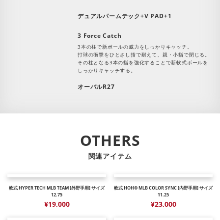
デュアルパームテック+V PAD+1
3 Force Catch
3本の柱で新ボールの威力をしっかりキャッチ。
打球の衝撃をひとさし指で耐えて、親・小指で閉じる。
その柱となる3本の指を強化することで新軟式ボールを
しっかりキャッチする。
オーバルR27
OTHERS
関連アイテム
軟式 HYPER TECH MLB TEAM [外野手用] サイズ
軟式 HOH® MLB COLOR SYNC [内野手用] サイズ
12.75
11.25
¥19,000
¥23,000