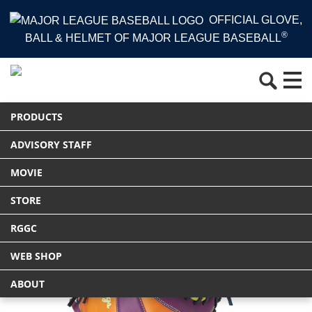
OFFICIAL GLOVE,
®
BALL & HELMET OF MAJOR LEAGUE BASEBALL
HOME
PRODUCTS
グラブ
PRODUCTS
HYPER TECH COLOR SYNC [ファースト用] サイズ11.75
Tweet
ADVISORY STAFF
MOVIE
STORE
RGGC
WEB SHOP
ABOUT