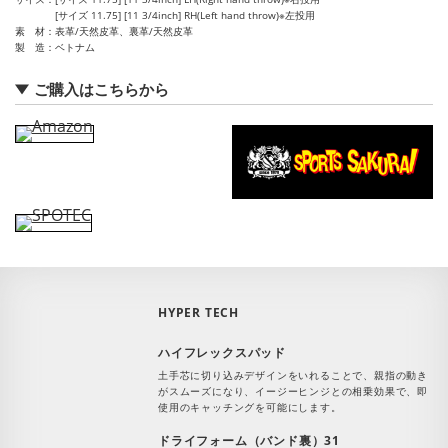
[サイズ 11.75] [11 3/4inch] RH(Left hand throw)※左投用
素 材
表革/天然皮革、裏革/天然皮革
製 造
ベトナム
ご購入はこちらから
HYPER TECH
ハイフレックスパッド
土手芯に切り込みデザインをいれることで、親指の動き
がスムーズになり、イージーヒンジとの相乗効果で、即
使用のキャッチングを可能にします。
ドライフォーム（バンド裏）31