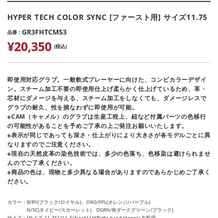
HYPER TECH COLOR SYNC [ファースト用] サイズ11.75
GR3FHTCM53
品番
¥20,350
(税込)
即使用対応グラブ。一般軟式プレーヤーに向けた、コンビカラーデザイ
ン。スチーム加工不要の即使用仕上げ柔らかく仕上げているため、革・
芯材にダメージを与える、スチーム加工をしなくても、ダメージレスで
グラブの耐久、性を損なわずに即使用が可能。
※CAM（キャメル）のグラブは生産工程上、紐など付属パーツの色移行
の可能性があることを予めご了承の上ご発注お願いいたします。
※表示が同じであっても深さ・仕上がりにより大きさが各モデルごとに異
なりますのでご注意ください。
※現在の天然皮革の染色技術では、多少の色落ち、色移染は避けられませ
んのでご了承ください。
※商品の色は、現物と多少異なる場合がありますのであらかじめご了承く
ださい。
カラー
B/RY(ブラック/ロイヤル)、ORG/PPL(オレンジ/パープル)
N/SC(ネイビー/スカーレット)、DGRN/B(ダークグリーン/ブラック)
サイズ
[サイズ 11.75] [11 3/4inch] LH(Right hand throw)※右投用