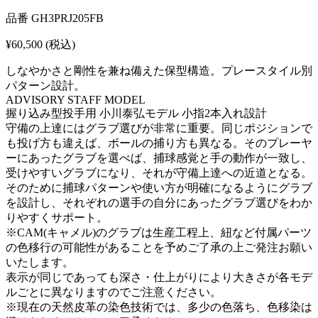
品番
GH3PRJ205FB
¥60,500
(税込)
しなやかさと剛性を兼ね備えた保型構造。プレースタイル別
パターン設計。
ADVISORY STAFF MODEL
握り込み型投手用 小川泰弘モデル 小指2本入れ設計
守備の上達にはグラブ選びが非常に重要。同じポジションで
も投げ方も違えば、ボールの捕り方も異なる。そのプレーヤ
ーにあったグラブを選べば、捕球感覚と手の動作が一致し、
受けやすいグラブになり、それが守備上達への近道となる。
そのために捕球パターンや使い方が明確になるようにグラブ
を設計し、それぞれの選手の自分にあったグラブ選びをわか
りやすくサポート。
※CAM(キャメル)のグラブは生産工程上、紐など付属パーツ
の色移行の可能性があることを予めご了承の上ご発注お願い
いたします。
表示が同じであっても深さ・仕上がりにより大きさが各モデ
ルごとに異なりますのでご注意ください。
※現在の天然皮革の染色技術では、多少の色落ち、色移染は