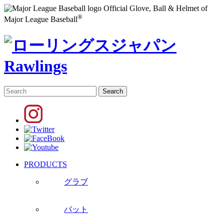
Official Glove, Ball & Helmet of
®
Major League Baseball
PRODUCTS
グラブ
バット