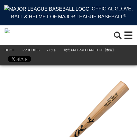
OFFICIAL GLOVE,
®
BALL & HELMET OF MAJOR LEAGUE BASEBALL
HOME
PRODUCTS
バット
硬式 PRO PREFERRED GF【木製】