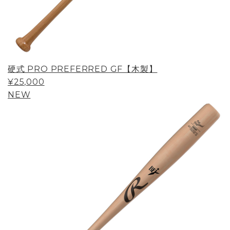
硬式 PRO PREFERRED GF【木製】
¥25,000
NEW