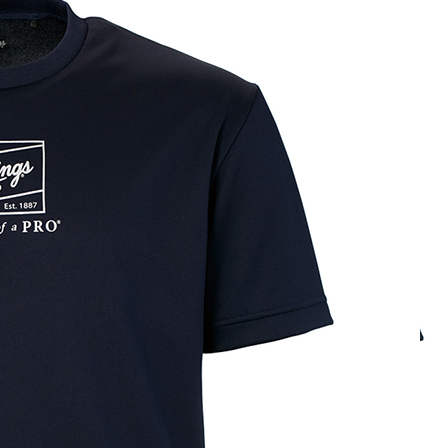
COMBAT [コン
Tシャツ
AST15S04J
品番
ロゴプリント吸水速乾Tシャツ
・ 胸パッチロゴプリント
・ 吸水速乾
※商品の色は、現物と多少異なる場
カラー
ネイビー、ブラック、ロイ
サイズ
140cm、150cm、160cm