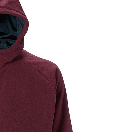
AOS13S11
品番
表面感にこだわったフリース素材が
ます。
ファスナー付胸ポケットが特徴。
※商品の色は、現物と多少異なる場
カラー
ブラック、エンジ、ネイビ
サイズ
SS、S、M、L、O、XO、2
素 材
ポリエステル100%
製 造
中国