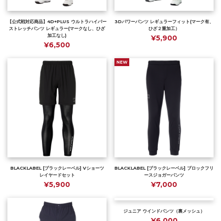
【公式戦対応商品】4D+PLUS ウルトラハイパー
3Dパワーパンツ レギュラーフィット(マーク有、
ストレッチパンツ レギュラー(マークなし、ひざ
ひざ２重加工）
加工なし)
¥5,900
¥6,500
NEW
BLACKLABEL [ブラックレーベル] Vショーツ
BLACKLABEL [ブラックレーベル] ブロックフリ
レイヤードセット
ースジョガーパンツ
¥5,900
¥7,000
ジュニア ウインドパンツ（裏メッシュ）
¥6,000