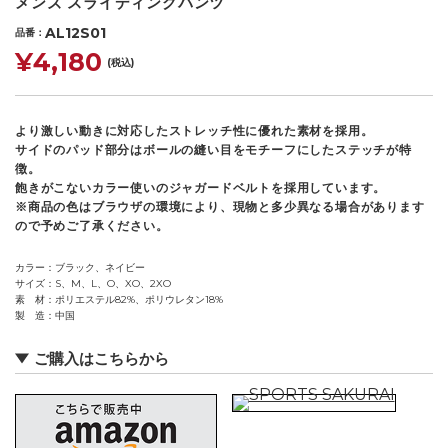
メンズ スライディングパンツ
AL12S01
品番
¥4,180
(税込)
より激しい動きに対応したストレッチ性に優れた素材を採用。
サイドのパッド部分はボールの縫い目をモチーフにしたステッチが特
徴。
飽きがこないカラー使いのジャガードベルトを採用しています。
※商品の色はブラウザの環境により、現物と多少異なる場合があります
ので予めご了承ください。
カラー
ブラック、ネイビー
サイズ
S、M、L、O、XO、2XO
素 材
ポリエステル82%、ポリウレタン18%
製 造
中国
ご購入はこちらから